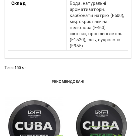
Склад
Вода, натуральні
ароматизатори,
карбонати натрію (E500),
мікрокристалічна
целюлоза (E460),
нікотин, пропіленгліколь
(E1520), сіль, сукралоза
(E955).
Теги:
150 мг
РЕКОМЕНДОВАНІ