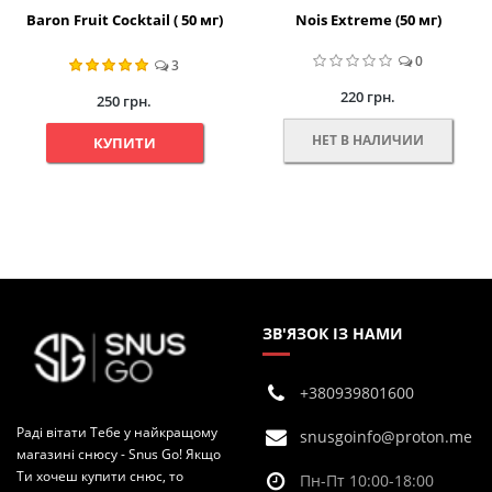
Baron Fruit Cocktail ( 50 мг)
Nois Extreme (50 мг)
0
3
220 грн.
250 грн.
НЕТ В НАЛИЧИИ
КУПИТИ
ЗВ'ЯЗОК ІЗ НАМИ
+380939801600
Раді вітати Тебе у найкращому
snusgoinfo@proton.me
магазині снюсу - Snus Go! Якщо
Ти хочеш купити снюс, то
Пн-Пт 10:00-18:00