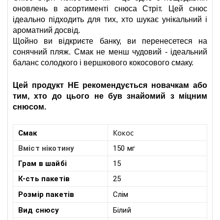
оновлень в асортименті снюса Стріт. Цей снюс 
ідеально підходить для тих, хто шукає унікальний і 
ароматний досвід.
Щойно ви відкриєте банку, ви перенесетеся на 
сонячний пляж. Смак не менш чудовий - ідеальний 
баланс солодкого і вершкового кокосового смаку.
Цей продукт НЕ рекомендується новачкам або 
тим, хто до цього не був знайомий з міцним 
снюсом.
Кокос
Смак
Вміст нікотину
150 мг
Грам в шайбі
15
К-сть пакетів
25
Розмір
пакетів
Слім
Вид снюсу
Білий