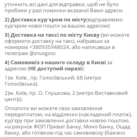
уточнить всі дані для відправки, щоб не було
проблем у разі помилки вказаної Вами адреси.
2) Доставка кур'єром по місту
(відправляємо
кур'єром нової пошти за вашою адресою)
3) Доставка на таксі по місту Києву
(ви можете
оформити доставку на таксі, набравши за
номером +380935948024, або написавши в
телеграм @snusgoss
4) Самовивіз з нашого складу в Києві
за
адресою (
НЕ доступий наразі
):
1)м. Київ , пр. Голосіївський, 68 (метро
Голосіївська).
2)м. Київ, пр. О. Глушкова, 2 (метро Виставковий
центр).
Оплатити ви можете своє замовлення
передоплатою, на відділенні (накладений платіж),
кур'єру при замовленні доставки новою поштою,
на рахунок ФОП Приват Банку, Моно банку, Ощад
банку, або готівкою під час самовивозу (бажано